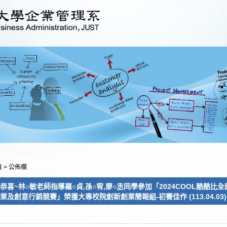
頁
>
公佈欄
恭喜~林○敏老師指導羅○貞,孫○宥,廖○丞同學參加「2024COOL酷酷
業及創意行銷競賽」榮獲大專校院創新創業簡報組-初賽佳作 (113.04.03)