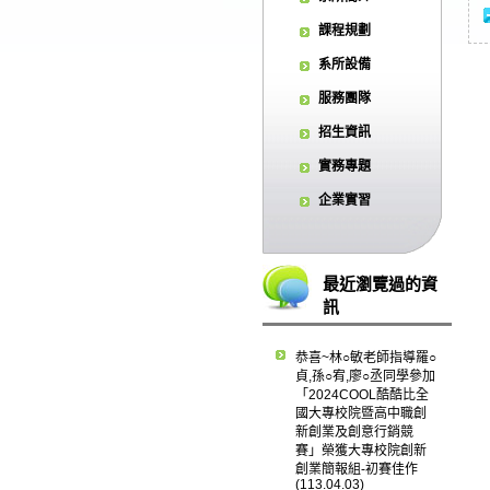
課程規劃
系所設備
服務團隊
招生資訊
實務專題
企業實習
最近瀏覽過的資
訊
恭喜~林○敏老師指導羅○
貞,孫○宥,廖○丞同學參加
「2024COOL酷酷比全
國大專校院暨高中職創
新創業及創意行銷競
賽」榮獲大專校院創新
創業簡報組-初賽佳作
(113.04.03)