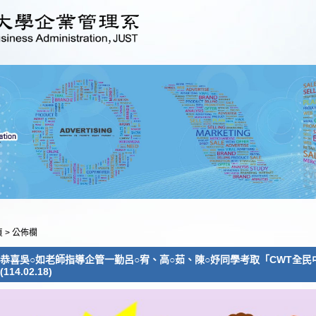
頁
>
公佈欄
恭喜吳○如老師指導企管一勤呂○宥、高○茹、陳○妤同學考取「CWT全民
(114.02.18)