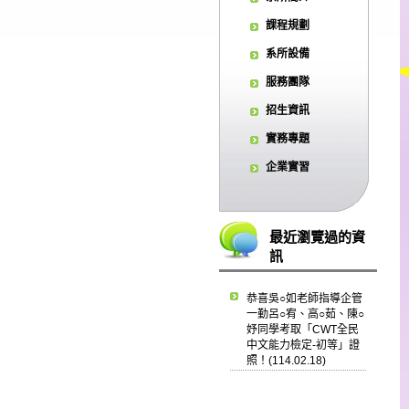
課程規劃
系所設備
服務團隊
招生資訊
實務專題
企業實習
最近瀏覽過的資
訊
恭喜吳○如老師指導企管
一勤呂○宥、高○茹、陳○
妤同學考取「CWT全民
中文能力檢定-初等」證
照！(114.02.18)