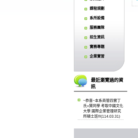
課程規劃
系所設備
服務團隊
招生資訊
實務專題
企業實習
最近瀏覽過的資
訊
~恭喜~本系商管四實丁
氏○賢同學 考取中國文化
大學 國際企業管理研究
所碩士班!!!(114.03.31)