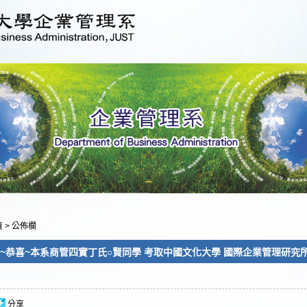
頁
>
公佈欄
~恭喜~本系商管四實丁氏○賢同學 考取中國文化大學 國際企業管理研究所碩士班!
分享