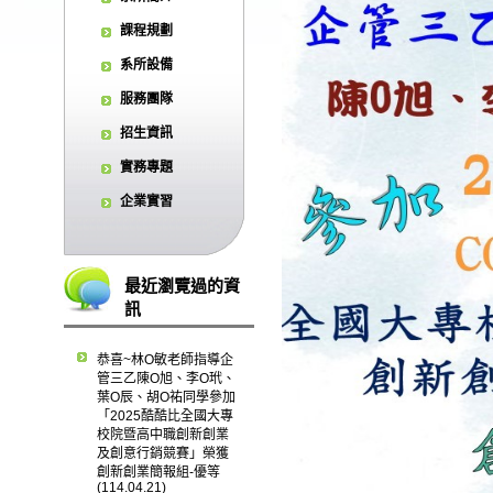
課程規劃
系所設備
服務團隊
招生資訊
實務專題
企業實習
最近瀏覽過的資
訊
恭喜~林O敏老師指導企
管三乙陳O旭、李O玳、
葉O辰、胡O祐同學參加
「2025酷酷比全國大專
校院暨高中職創新創業
及創意行銷競賽」榮獲
創新創業簡報組-優等
(114.04.21)