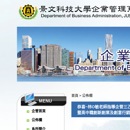
首頁
>
公佈欄
MENU
恭喜~林O敏老師指導企管三
企管首頁
暨高中職創新創業及創意行銷競賽
公佈欄
系所簡介