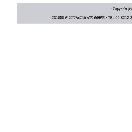
‧
Copyrigh
‧
231055 新北市新店區安忠路
99
號
‧
TEL:02-8212-