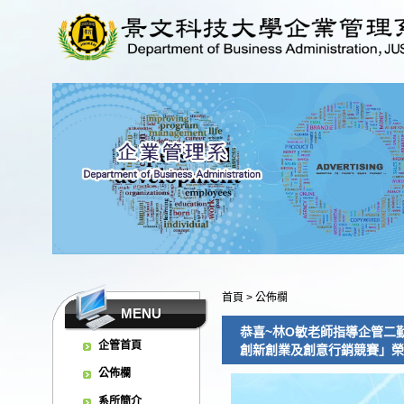
首頁
>
公佈欄
MENU
恭喜~林O敏老師指導企管二
企管首頁
創新創業及創意行銷競賽」榮獲創新
公佈欄
系所簡介