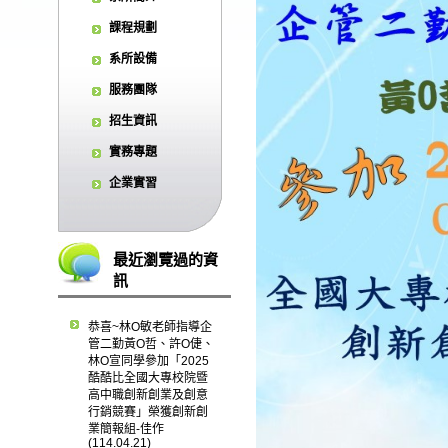
課程規劃
系所設備
服務團隊
招生資訊
實務專題
企業實習
最近瀏覽過的資
訊
恭喜~林O敏老師指導企
管二勤黃O哲、許O倢、
林O宣同學參加「2025
酷酷比全國大專校院暨
高中職創新創業及創意
行銷競賽」榮獲創新創
業簡報組-佳作
(114.04.21)