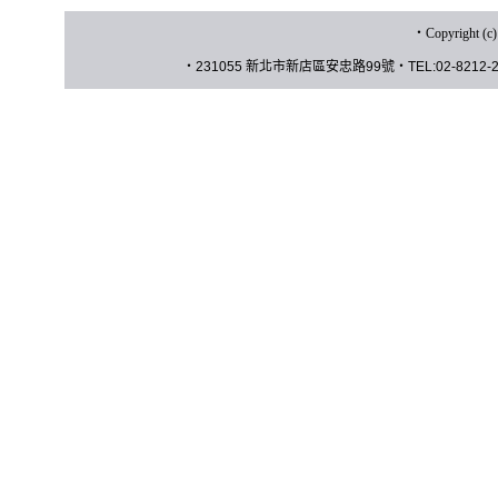
‧
Copyrigh
‧
231055 新北市新店區安忠路
99
號
‧
TEL:02-8212-