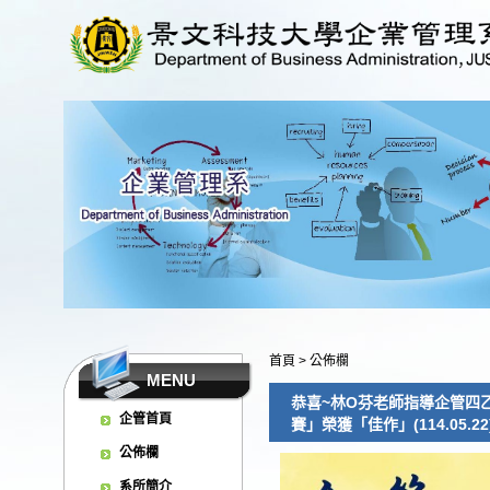
首頁
>
公佈欄
MENU
恭喜~林O芬老師指導企管四乙
企管首頁
賽」榮獲「佳作」(114.05.22
公佈欄
系所簡介