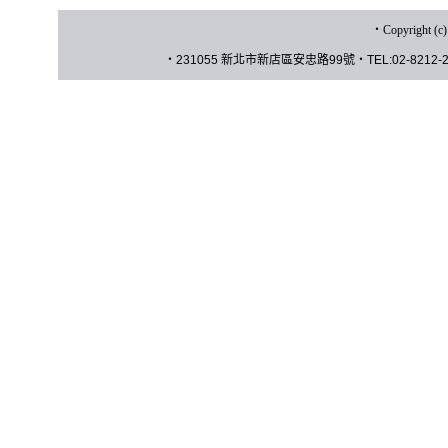
‧
Copyrigh
‧
231055 新北市新店區安忠路
99
號
‧
TEL:02-8212-