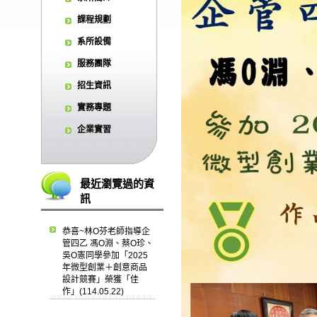
課程規劃
系所設備
服務團隊
招生資訊
實務專題
企業實習
最近瀏覽過的資
訊
恭喜~林O芬老師指導企
管四乙 馮O淵、蔡O珍、
吳O憲同學參加「2025
年微型創業＋創意商品
設計競賽」榮獲「佳
作」(114.05.22)