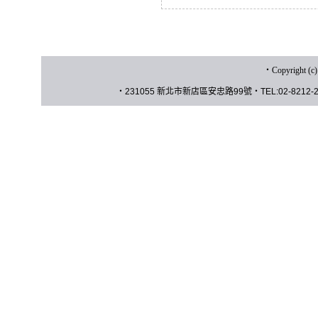
‧
Copyrigh
‧
231055 新北市新店區安忠路
99
號
‧
TEL:02-8212-