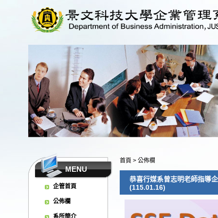
首頁
>
公佈欄
MENU
恭喜行媒系曾志明老師指導企管三A同
企管首頁
(115.01.16)
公佈欄
系所簡介