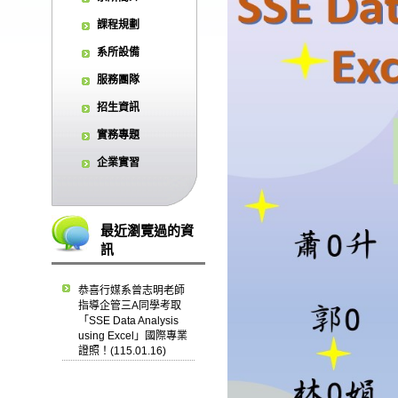
課程規劃
系所設備
服務團隊
招生資訊
實務專題
企業實習
最近瀏覽過的資
訊
恭喜行媒系曾志明老師
指導企管三A同學考取
「SSE Data Analysis
using Excel」國際專業
證照！(115.01.16)