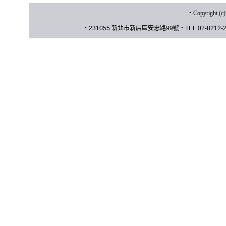
‧
Copyrigh
‧
231055 新北市新店區安忠路
99
號
‧
TEL:02-8212-