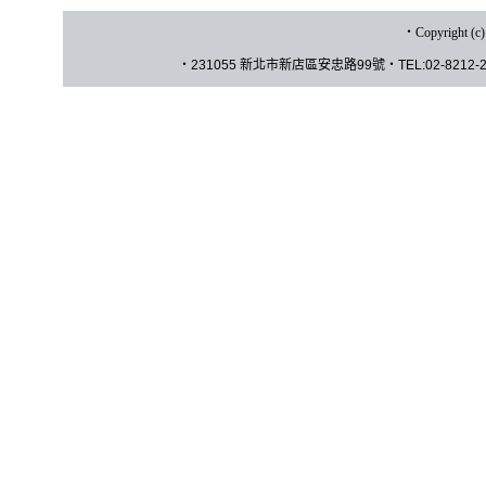
‧
Copyrigh
‧
231055 新北市新店區安忠路
99
號
‧
TEL:02-8212-