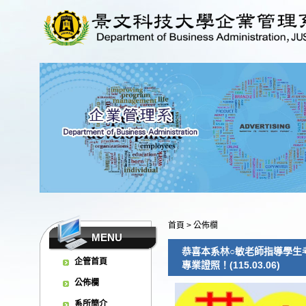
首頁
>
公佈欄
MENU
恭喜本系林○敏老師指導學生考取「P
企管首頁
專業證照！(115.03.06)
公佈欄
系所簡介