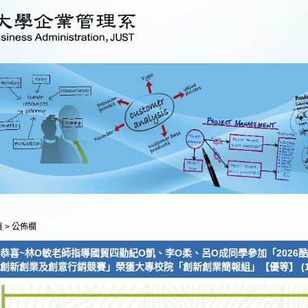
頁
>
公佈欄
恭喜~林O敏老師指導國貿四勤紀O凱、李O柔、呂O成同學參加「2026
創新創業及創意行銷競賽」榮獲大專校院「創新創業簡報組」【優等】 (115.