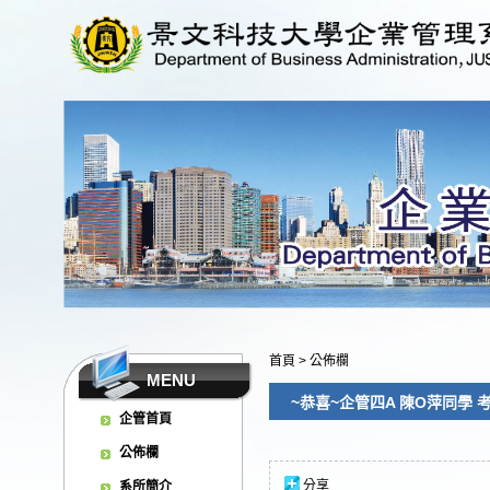
首頁
>
公佈欄
MENU
~恭喜~企管四A 陳O萍同學 考取
企管首頁
公佈欄
分享
系所簡介