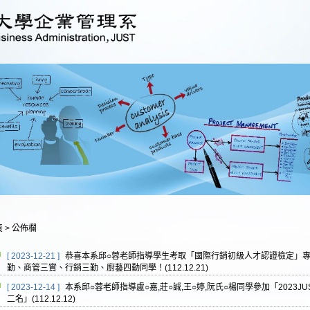
頁
>
公佈欄
[ 2023-12-21 ]
恭喜本系邱○蓉老師指導學生考取「國際行銷初級人才認證檢定」
勤、商管三實、行銷三勤、廚藝四勤同學！(112.12.21)
[ 2023-12-14 ]
本系邱○蓉老師指導盧○嘉,莊○誠,王○婷,阮氏○楊同學參加「2023JUS
二名」(112.12.12)