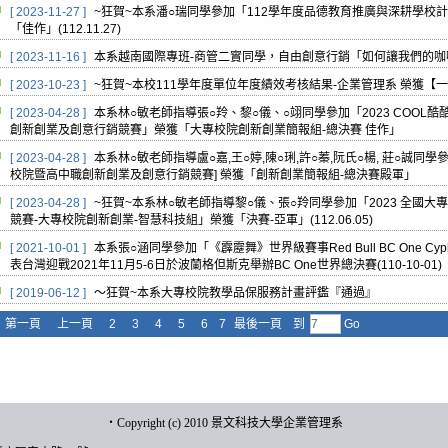
[ 2023-11-27 ]
~狂賀~本系潘○瑞同學參加「112學年度品德教育推廣與深耕學校
「佳作」(112.11.27)
[ 2023-11-16 ]
本系越南國際專班-商管二實同學，自由創意行銷「如何讓我們的咖啡館生意
[ 2023-10-23 ]
~狂賀~本校111學年度單位年度績效考核結果-企業管理系 榮獲【一等】(
[ 2023-04-28 ]
本系林○敏老師指導張○羚、黎○儀、○翊同學參加「2023 COOL
創新創業及創意行銷競賽」榮獲「大專校院創新創業簡報組-總決賽 佳作」
[ 2023-04-28 ]
本系林○敏老師指導盧○嘉,王○婷,陳○琍,許○蓁,阮氏○楊, 莊○誠同
校院暨高中職創新創業及創意行銷競賽] 榮獲「創新創業簡報組-總決賽殿軍」
[ 2023-04-28 ]
~狂賀~本系林○敏老師指導黎○儀、張○羚同學參加「2023 全國大專校院
競賽-大專校院創新創業-智慧科技組」榮獲「決賽-亞軍」(112.06.05)
[ 2021-10-01 ]
本系張○涵同學參加「《霹靂舞》世界級賽事Red Bull BC One Cyp
表台灣迎戰2021年11月5-6日於波蘭格但斯克舉辦BC One世界總決賽(110-10-01)
[ 2019-06-12 ]
～狂賀~本系大專校院教學品保服務計畫評鑑『通過』
第一頁
上一頁
2
3
4
5
6
7
最後一頁
到
Go
‧
Copyright (c) 2010 景文科技大學企業管理系