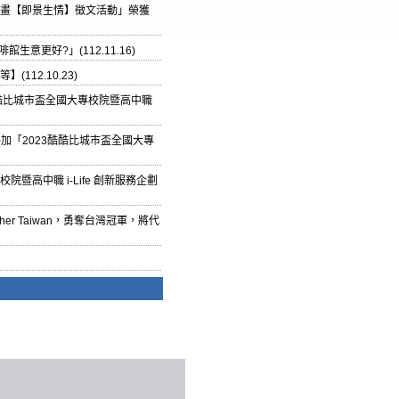
計畫【即景生情】徵文活動」榮獲
更好?」(112.11.16)
112.10.23)
酷酷比城市盃全國大專校院暨高中職
學參加「2023酷酷比城市盃全國大專
暨高中職 i-Life 創新服務企劃
her Taiwan，勇奪台灣冠軍，將代