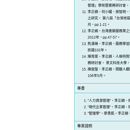
管理」學術暨實務研討會， 景
李正綱、何小媚、張智明、
之研究， 第八屆「台灣地
月，pp.1-21。
李正綱，台灣連鎖服務業之
2012年，pp.47-57。
熊漢琳、李正綱，服務學習
民國102年。
陳育雯、李正綱，人格特質
務研討會， 景文科技大學，民國
陳俊聖、李正綱，閱聽人觀
106年5月。
專書
"人力資源管理"，李正綱、陳
"現代企業管理"，李正綱、
"管理學"，廖勇凱，李正綱
專業證照