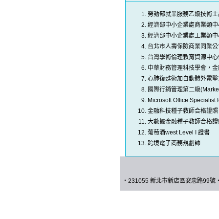
勞動部就業服務乙級技術士
經濟部中小企業處商業類中
經濟部中小企業處工業類中
台北市人壽保險商業同業公
台灣學術倫理教育資源中心
中華財務管理科技學會，金
心肺復甦術加自動體外電擊
國際行銷管理第二級(Marketing
Microsoft Office Specialist
金融科技種子教師合格證照
大數據金融種子教師合格證
葡萄酒west Level I 證書
跨境電子商務規劃師
‧
231055 新北市新店區安忠路
99
號