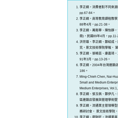
李正綱，消費者對不同來源
pp.67-84。
李正綱，高等教育課程教學
88年4月，pp.21-38。
李正綱、萬衛華、陳怡靜，
冊)，民國89年4月，pp.11-
洪世雄、李正綱、鄭紹成，
究，景文技術學院學報， 第12
李正綱、張曉芸、康嘉琦，
91年3月，pp.13-26。
李正綱，2004年台灣連鎖店
186。
Ming-Chieh Chen, Nai-Hu
Small and Medium Enterpri
Medium Enterprises, Vol.1
李正綱、張玉佩、鄭伊凡、
區連鎖店發展與管理學術暨實
李正綱，流通業主管領導型
務研討會， 景文技術學院，民國
李正綱、廖財旺，流通業員