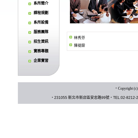
系所簡介
課程規劃
系所設備
服務團隊
林秀芬
招生資訊
陳禔銨
實務專題
企業實習
‧
Copyrigh
‧
231055 新北市新店區安忠路
99
號
‧
TEL:02-8212-