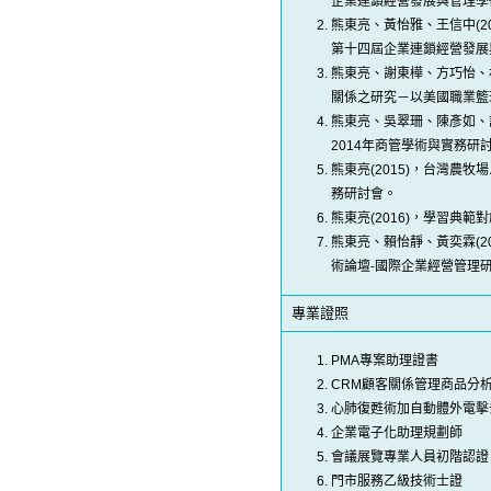
企業連鎖經營發展與管理學
熊東亮、黃怡雅、王信中(
第十四屆企業連鎖經營發展
熊東亮、謝東樺、方巧怡、
關係之研究－以美國職業籃球
熊東亮、吳翠珊、陳彥如、
2014年商管學術與實務研
熊東亮(2015)，台灣農
務研討會。
熊東亮(2016)，學習典
熊東亮、賴怡靜、黃奕霖(2
術論壇-國際企業經營管理
專業證照
PMA專案助理證書
CRM顧客關係管理商品分
心肺復甦術加自動體外電擊
企業電子化助理規劃師
會議展覽專業人員初階認證
門市服務乙級技術士證