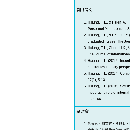
期刊論文
Hsiung, T. L., & Hsieh, A. 
Personnel Management, 3
Hsiung, T. L., & Chiu, C. Y
graduated nurses. The Jou
Hsiung, T. L., Chen, H.K.
The Journal of Internation
Hsiung, T. L. (2017). Imp
electronics industry perspe
Hsiung, T. L. (2017). Co
17(1), 5-13.
Hsiung, T. L. (2018). Satis
moderating role of internal
139-146.
研討會
熊東亮、劉京雲、李雅婷、