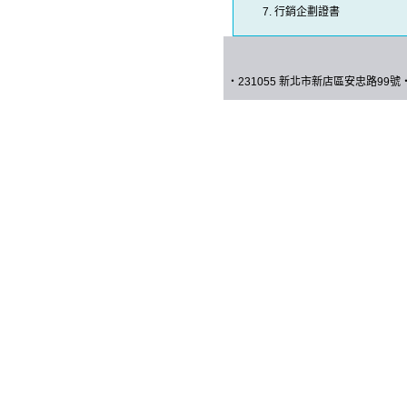
行銷企劃證書
‧
231055 新北市新店區安忠路
99
號