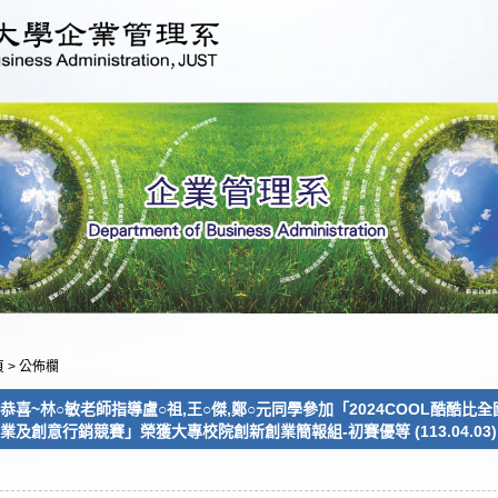
頁
>
公佈欄
恭喜~林○敏老師指導盧○祖,王○傑,鄭○元同學參加「2024COOL酷酷
業及創意行銷競賽」榮獲大專校院創新創業簡報組-初賽優等 (113.04.03)