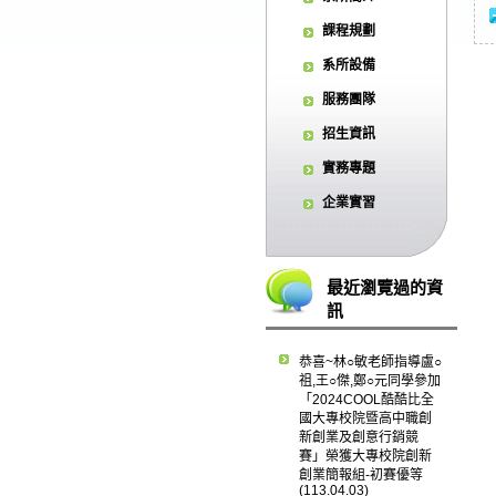
課程規劃
系所設備
服務團隊
招生資訊
實務專題
企業實習
最近瀏覽過的資
訊
恭喜~林○敏老師指導盧○
祖,王○傑,鄭○元同學參加
「2024COOL酷酷比全
國大專校院暨高中職創
新創業及創意行銷競
賽」榮獲大專校院創新
創業簡報組-初賽優等
(113.04.03)