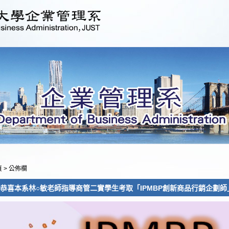
頁
>
公佈欄
恭喜本系林○敏老師指導商管二實學生考取「IPMBP創新商品行銷企劃師」專業