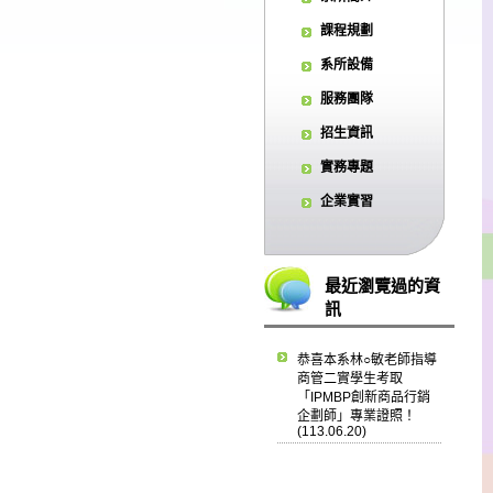
課程規劃
系所設備
服務團隊
招生資訊
實務專題
企業實習
最近瀏覽過的資
訊
恭喜本系林○敏老師指導
商管二實學生考取
「IPMBP創新商品行銷
企劃師」專業證照！
(113.06.20)