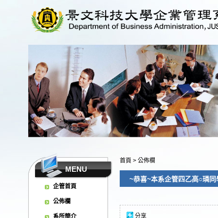
首頁
>
公佈欄
MENU
~恭喜~本系企管四乙高○璘同學 
企管首頁
公佈欄
分享
系所簡介