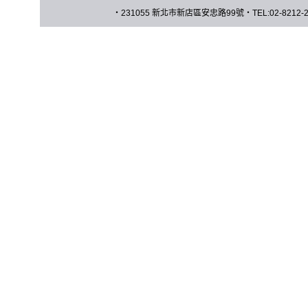
‧
231055 新北市新店區安忠路
99
號
‧
TEL:02-8212-