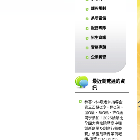
課程規劃
系所設備
服務團隊
招生資訊
實務專題
企業實習
最近瀏覽過的資
訊
恭喜~林○敏老師指導企
管三乙蘇O玲、連O茨、
温O儀、陳O甄、許O涵
同學參加「2025酷酷比
全國大專校院暨高中職
創新創業及創意行銷競
賽」榮獲創新創業簡報
組-優等 (114.04.21)