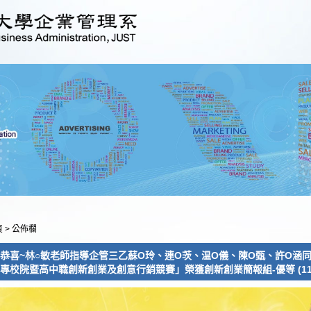
頁
>
公佈欄
恭喜~林○敏老師指導企管三乙蘇O玲、連O茨、温O儀、陳O甄、許O涵同
專校院暨高中職創新創業及創意行銷競賽」榮獲創新創業簡報組-優等 (114.0