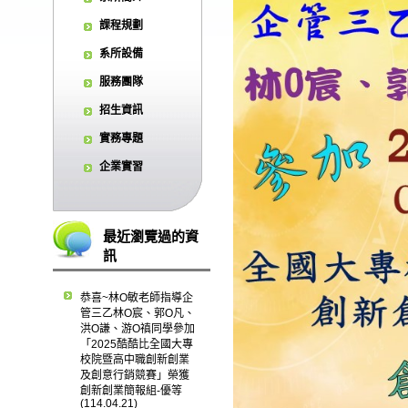
課程規劃
系所設備
服務團隊
招生資訊
實務專題
企業實習
最近瀏覽過的資
訊
恭喜~林O敏老師指導企
管三乙林O宸、郭O凡、
洪O謙、游O禛同學參加
「2025酷酷比全國大專
校院暨高中職創新創業
及創意行銷競賽」榮獲
創新創業簡報組-優等
(114.04.21)