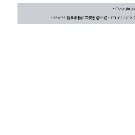
‧
Copyrigh
‧
231055 新北市新店區安忠路
99
號
‧
TEL:02-8212-