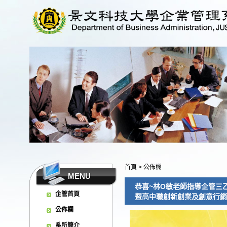
首頁
>
公佈欄
MENU
恭喜~林O敏老師指導企管三
企管首頁
暨高中職創新創業及創意行銷競賽
公佈欄
系所簡介