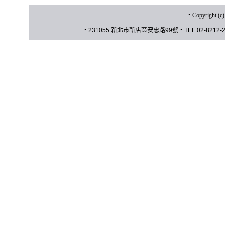
‧
Copyrigh
‧
231055 新北市新店區安忠路
99
號
‧
TEL:02-8212-