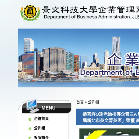
首頁
>
公佈欄
MENU
恭喜許O瑜老師指導企管三A 
企管首頁
屆新北市英文菁英盃」榮獲 商業
公佈欄
系所簡介