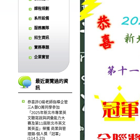
課程規劃
系所設備
服務團隊
招生資訊
實務專題
企業實習
最近瀏覽過的資
訊
恭喜許O瑜老師指導企管
三A 鄭O菁同學參加
「2025年新北市專業英
文聽寫說與詞彙能力大
賽及第11屆新北市英文
菁英盃」榮獲 商業與管
理類-個人獎「冠軍」
(114.5.23)